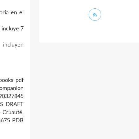
oria en el
 incluye 7
 incluyen
 books pdf
Companion
490327845
PCS DRAFT
 Cruauté,
13675 PDB