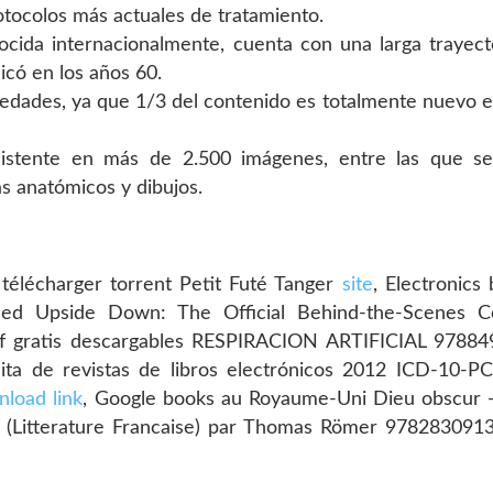
tocolos más actuales de tratamiento.
cida internacionalmente, cuenta con una larga trayect
icó en los años 60.
dades, ya que 1/3 del contenido es totalmente nuevo e
sistente en más de 2.500 imágenes, entre las que se
as anatómicos y dibujos.
élécharger torrent Petit Futé Tanger
site
, Electronics
ned Upside Down: The Official Behind-the-Scenes 
df gratis descargables RESPIRACION ARTIFICIAL 9788
uita de revistas de libros electrónicos 2012 ICD-10-
load link
, Google books au Royaume-Uni Dieu obscur -
nt (Litterature Francaise) par Thomas Römer 97828309