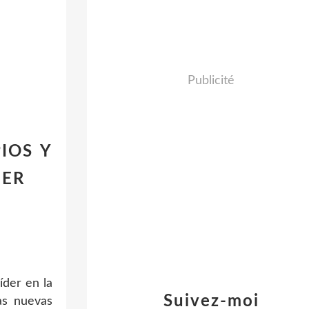
Publicité
PIOS Y
BER
íder en la
Suivez-moi
as nuevas