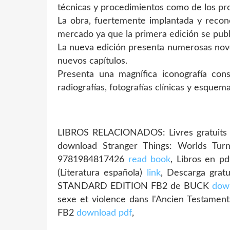
técnicas y procedimientos como de los pro
La obra, fuertemente implantada y recono
mercado ya que la primera edición se publ
La nueva edición presenta numerosas nove
nuevos capítulos.
Presenta una magnífica iconografía con
radiografías, fotografías clínicas y esquem
LIBROS RELACIONADOS: Livres gratuits t
download Stranger Things: Worlds Tur
9781984817426
read book
, Libros en p
(Literatura española)
link
, Descarga grat
STANDARD EDITION FB2 de BUCK
down
sexe et violence dans l'Ancien Testame
FB2
download pdf
,