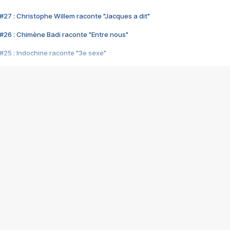
#27 : Christophe Willem raconte "Jacques a dit"
#26 : Chimène Badi raconte "Entre nous"
#25 : Indochine raconte "3e sexe"
#24 : Zaho raconte "C'est chelou"
#23 : Patrick Bruel raconte "Au café des délices"
#22 : Kyo raconte "Le chemin"
#21 : Nolwenn Leroy raconte "Cassé"
#20 : Patrick Hernandez raconte "Born to be alive"
#19 : Lorie raconte "Près de moi"
#18 : Michael Jones raconte "A nos actes manqués" (avec Jean-Jacque
#17 : Khaled raconte "Aïcha"
#16 : Corneille raconte "Parce qu'on vient de loin"