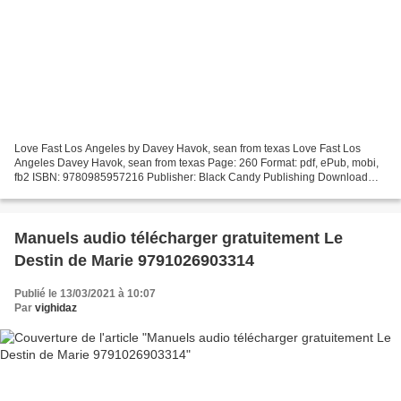
Love Fast Los Angeles by Davey Havok, sean from texas Love Fast Los
Angeles Davey Havok, sean from texas Page: 260 Format: pdf, ePub, mobi,
fb2 ISBN: 9780985957216 Publisher: Black Candy Publishing Download
eBook Ebook free download the alchemist by paulo...
Manuels audio télécharger gratuitement Le
Destin de Marie 9791026903314
Publié le 13/03/2021 à 10:07
Par
vighidaz