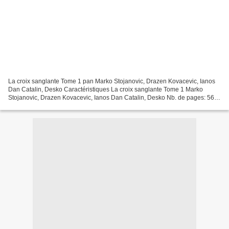
La croix sanglante Tome 1 pan Marko Stojanovic, Drazen Kovacevic, Ianos
Dan Catalin, Desko Caractéristiques La croix sanglante Tome 1 Marko
Stojanovic, Drazen Kovacevic, Ianos Dan Catalin, Desko Nb. de pages: 56
Format: Pdf, ePub, MOBI, FB2 ISBN: 9782756096124...