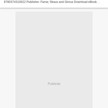
9780374310622 Publisher: Farrar, Straus and Giroux Download eBook
Download google book as pdf Lifestyles of Gods...
Publicité