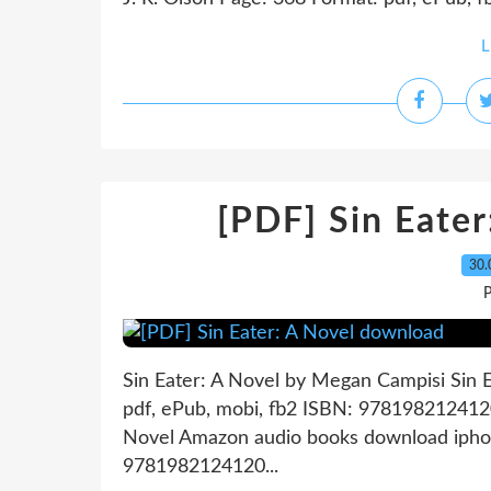
L
[PDF] Sin Eate
30.
P
Sin Eater: A Novel by Megan Campisi Sin 
pdf, ePub, mobi, fb2 ISBN: 9781982124120
Novel Amazon audio books download ipho
9781982124120...