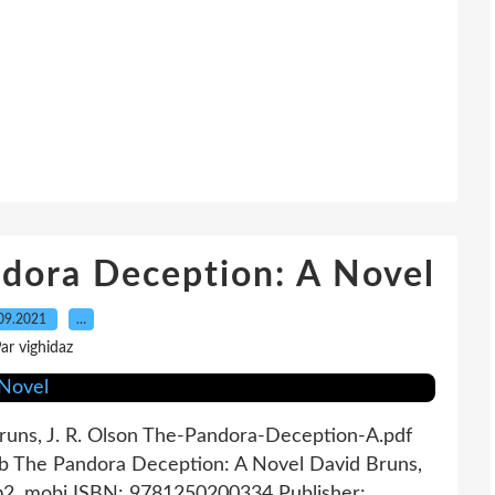
ndora Deception: A Novel
09.2021
…
ar vighidaz
runs, J. R. Olson The-Pandora-Deception-A.pdf
b The Pandora Deception: A Novel David Bruns,
fb2, mobi ISBN: 9781250200334 Publisher:...