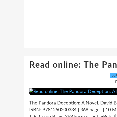
Read online: The Pa
30.
P
The Pandora Deception: A Novel. David B
ISBN: 9781250200334 | 368 pages | 10 M
J. R. Olson Page: 368 Format: pdf, ePub, 