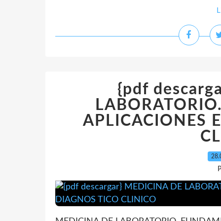
L
{pdf descar
LABORATORIO
APLICACIONES E
CL
28.
P