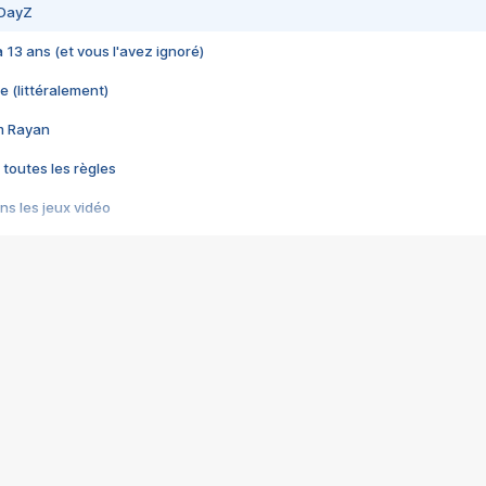
 DayZ
 a 13 ans (et vous l'avez ignoré)
e (littéralement)
im Rayan
 toutes les règles
s les jeux vidéo
us choquant de Rockstar ? - Le scandale BULLY
e plus moche de Steam
du RÊVE tourne au CAUCHEMAR
pendant 8 heures
it… à tort
umiliés par un jeu vidéo
ire - Final Fantasy 8