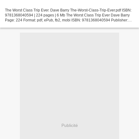
The Worst Class Trip Ever. Dave Barry The-Worst-Class-Trip-Ever.pdf ISBN:
9781368040594 | 224 pages | 6 Mb The Worst Class Trip Ever Dave Barry
Page: 224 Format: pdf, ePub, fb2, mobi ISBN: 9781368040594 Publisher:
Disney Press Download The Worst Class...
Publicité