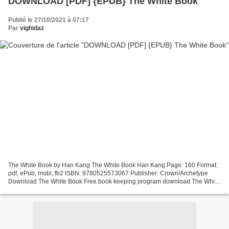
DOWNLOAD [PDF] {EPUB} The White Book
Publié le 27/10/2021 à 07:17
Par
vighidaz
The White Book by Han Kang The White Book Han Kang Page: 160 Format:
pdf, ePub, mobi, fb2 ISBN: 9780525573067 Publisher: Crown/Archetype
Download The White Book Free book keeping program download The White
Book by Han Kang (English literature) 9780525573067...