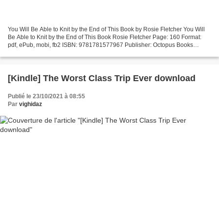
You Will Be Able to Knit by the End of This Book by Rosie Fletcher You Will
Be Able to Knit by the End of This Book Rosie Fletcher Page: 160 Format:
pdf, ePub, mobi, fb2 ISBN: 9781781577967 Publisher: Octopus Books
Download You Will Be Able to Knit by...
[Kindle] The Worst Class Trip Ever download
Publié le 23/10/2021 à 08:55
Par
vighidaz