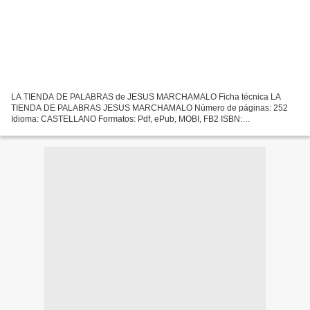
LA TIENDA DE PALABRAS de JESUS MARCHAMALO Ficha técnica LA
TIENDA DE PALABRAS JESUS MARCHAMALO Número de páginas: 252
Idioma: CASTELLANO Formatos: Pdf, ePub, MOBI, FB2 ISBN:
9788417860240 Editorial: SIRUELA Año de edición: 2019 Descargar eBook
gratis...