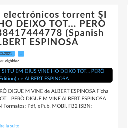
 electrónicos torrent SI
HO DEIXO TOT... PERÒ
88417444778 (Spanish
 ALBERT ESPINOSA
03.2021
…
ar vighidaz
ERÒ DIGUE M VINE de ALBERT ESPINOSA Ficha
TOT... PERÒ DIGUE M VINE ALBERT ESPINOSA
 Formatos: Pdf, ePub, MOBI, FB2 ISBN:
ire la suite