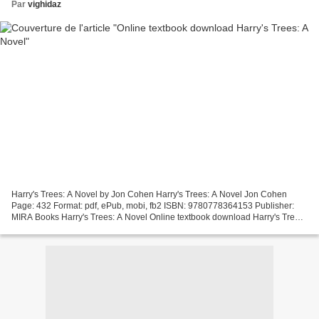
Par
vighidaz
Harry's Trees: A Novel by Jon Cohen Harry's Trees: A Novel Jon Cohen
Page: 432 Format: pdf, ePub, mobi, fb2 ISBN: 9780778364153 Publisher:
MIRA Books Harry's Trees: A Novel Online textbook download Harry's Trees:
A Novel Harry's Trees (Book) | Tacoma...