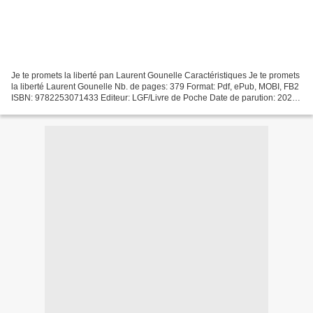
Je te promets la liberté pan Laurent Gounelle Caractéristiques Je te promets
la liberté Laurent Gounelle Nb. de pages: 379 Format: Pdf, ePub, MOBI, FB2
ISBN: 9782253071433 Editeur: LGF/Livre de Poche Date de parution: 2020
Télécharger eBook gratuit Ebooks...