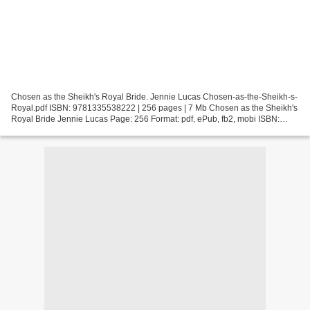
Chosen as the Sheikh's Royal Bride. Jennie Lucas Chosen-as-the-Sheikh-s-
Royal.pdf ISBN: 9781335538222 | 256 pages | 7 Mb Chosen as the Sheikh's
Royal Bride Jennie Lucas Page: 256 Format: pdf, ePub, fb2, mobi ISBN:
9781335538222 Publisher: Harlequin Download...