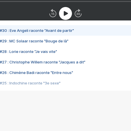
#30 : Eve Angeli raconte "Avant de partir"
#29 : MC Solaar raconte "Bouge de là"
28 : Lorie raconte "Je vais vite"
#27 : Christophe Willem raconte "Jacques a dit"
#26 : Chimène Badi raconte "Entre nous"
#25 : Indochine raconte "3e sexe"
#24 : Zaho raconte "C'est chelou"
#23 : Patrick Bruel raconte "Au café des délices"
#22 : Kyo raconte "Le chemin"
#21 : Nolwenn Leroy raconte "Cassé"